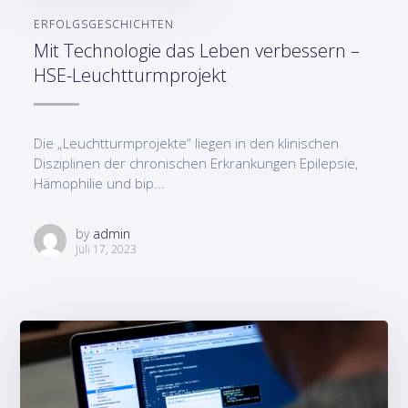
ERFOLGSGESCHICHTEN
Mit Technologie das Leben verbessern –
HSE-Leuchtturmprojekt
Die „Leuchtturmprojekte“ liegen in den klinischen
Disziplinen der chronischen Erkrankungen Epilepsie,
Hämophilie und bip...
by
admin
Juli 17, 2023